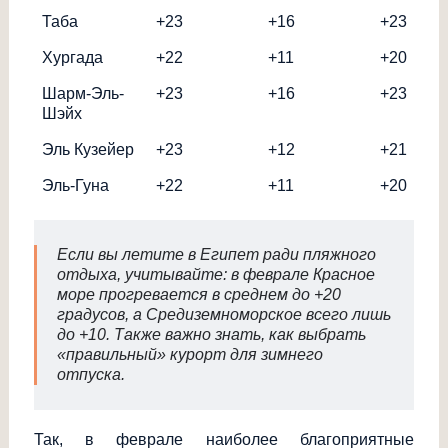
Таба
+23
+16
+23
Хургада
+22
+11
+20
Шарм-Эль-
+23
+16
+23
Шэйх
Эль Кузейер
+23
+12
+21
Эль-Гуна
+22
+11
+20
Если вы летите в Египет ради пляжного
отдыха, учитывайте: в феврале Красное
море прогревается в среднем до +20
градусов, а Средиземноморское всего лишь
до +10. Также важно знать, как выбрать
«правильный» курорт для зимнего
отпуска.
Так, в феврале наиболее благоприятные