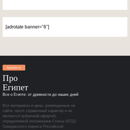
[adrotate banner="6"]
Egyptpro.ru
Про
Египет
Все о Египте: от древности до наших дней
Все материалы и цены, размещенные на
сайте, носят справочный характер и не
являются публичной офертой,
определяемой положением Статьи 437(2)
Гражданского кодекса Российской