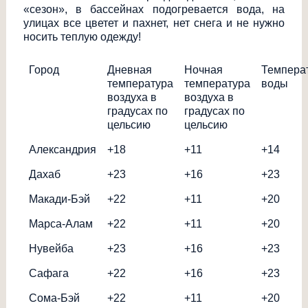
«сезон», в бассейнах подогревается вода, на
улицах все цветет и пахнет, нет снега и не нужно
носить теплую одежду!
Город
Дневная
Ночная
Темпера
температура
температура
воды
воздуха в
воздуха в
градусах по
градусах по
цельсию
цельсию
Александрия
+18
+11
+14
Дахаб
+23
+16
+23
Макади-Бэй
+22
+11
+20
Марса-Алам
+22
+11
+20
Нувейба
+23
+16
+23
Сафага
+22
+16
+23
Сома-Бэй
+22
+11
+20