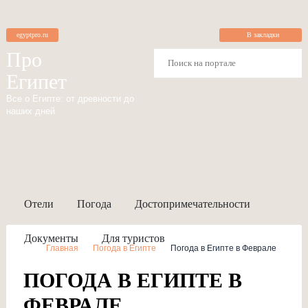
egyptpro.ru
В закладки
Про
Египет
Все о Египте: от древности до
наших дней
Отели
Погода
Достопримечательности
Документы
Для туристов
Главная
Погода в Египте
Погода в Египте в Феврале
ПОГОДА В ЕГИПТЕ В
ФЕВРАЛЕ