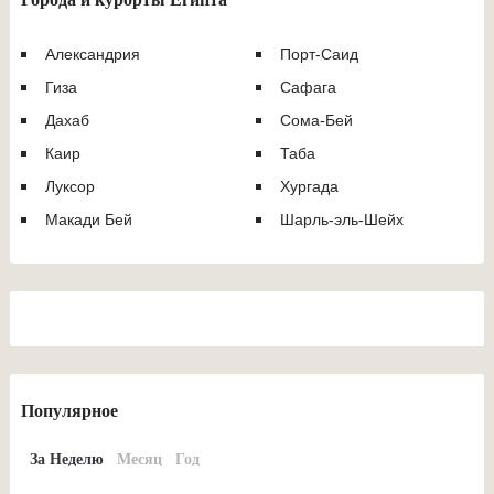
Александрия
Порт-Саид
Гиза
Сафага
Дахаб
Сома-Бей
Каир
Таба
Луксор
Хургада
Макади Бей
Шарль-эль-Шейх
Популярное
За Неделю
Месяц
Год