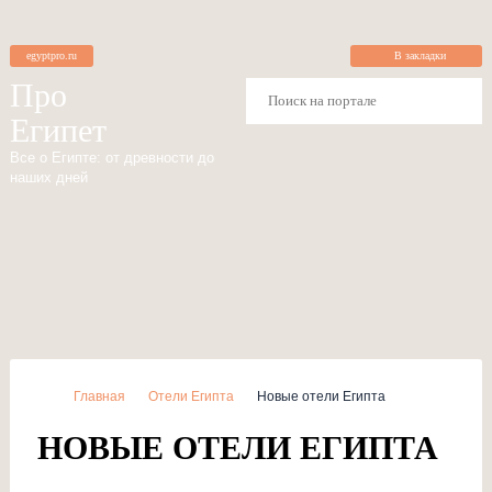
egyptpro.ru
В закладки
Про
Египет
Все о Египте: от древности до
наших дней
Главная
Отели Египта
Новые отели Египта
НОВЫЕ ОТЕЛИ ЕГИПТА