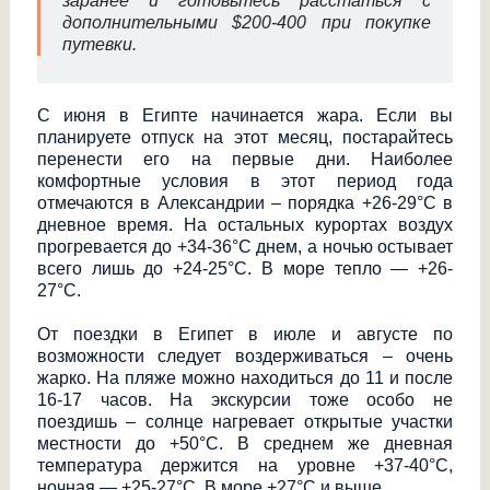
заранее и готовьтесь расстаться с
дополнительными $200-400 при покупке
путевки.
С июня в Египте начинается жара. Если вы
планируете отпуск на этот месяц, постарайтесь
перенести его на первые дни. Наиболее
комфортные условия в этот период года
отмечаются в Александрии – порядка +26-29°С в
дневное время. На остальных курортах воздух
прогревается до +34-36°С днем, а ночью остывает
всего лишь до +24-25°С. В море тепло — +26-
27°С.
От поездки в Египет в июле и августе по
возможности следует воздерживаться – очень
жарко. На пляже можно находиться до 11 и после
16-17 часов. На экскурсии тоже особо не
поездишь – солнце нагревает открытые участки
местности до +50°С. В среднем же дневная
температура держится на уровне +37-40°С,
ночная — +25-27°С. В море +27°С и выше.