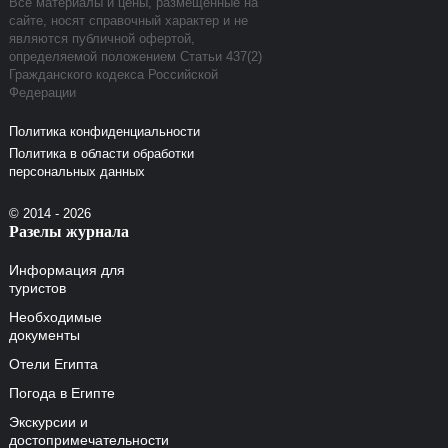
Все материалы и цены, размещенные на
сайте, носят справочный характер и не
являются публичной офертой,
определяемой положением Статьи 437(2)
Гражданского кодекса Российской
Федерации
Политика конфиденциальности
Политика в области обработки
персональных данных
© 2014 - 2026
Разелы журнала
Информация для
туристов
Необходимые
документы
Отели Египта
Погода в Египте
Экскурсии и
достопримечательности