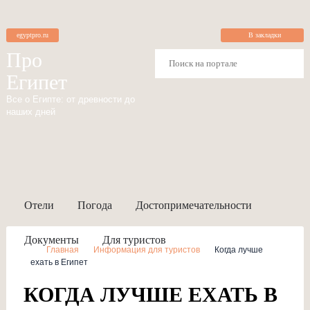
egyptpro.ru
В закладки
Про
Египет
Все о Египте: от древности до
наших дней
Отели
Погода
Достопримечательности
Документы
Для туристов
Главная
Информация для туристов
Когда лучше
ехать в Египет
КОГДА ЛУЧШЕ ЕХАТЬ В