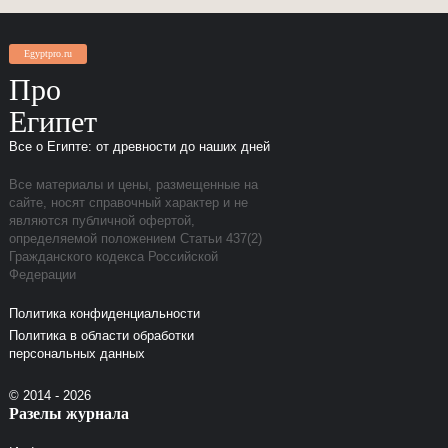
Egyptpro.ru
Про
Египет
Все о Египте: от древности до наших дней
Все материалы и цены, размещенные на
сайте, носят справочный характер и не
являются публичной офертой,
определяемой положением Статьи 437(2)
Гражданского кодекса Российской
Федерации
Политика конфиденциальности
Политика в области обработки
персональных данных
© 2014 - 2026
Разелы журнала