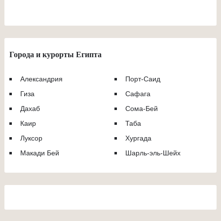
Города и курорты Египта
Александрия
Порт-Саид
Гиза
Сафага
Дахаб
Сома-Бей
Каир
Таба
Луксор
Хургада
Макади Бей
Шарль-эль-Шейх