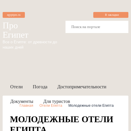
egyptpro.ru
В закладки
Про
Египет
Все о Египте: от древности до
наших дней
Отели
Погода
Достопримечательности
Документы
Для туристов
Главная
Отели Египта
Молодежные отели Египта
МОЛОДЕЖНЫЕ ОТЕЛИ
ЕГИПТА