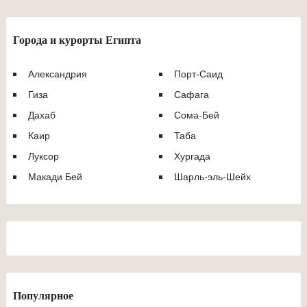
Города и курорты Египта
Александрия
Порт-Саид
Гиза
Сафага
Дахаб
Сома-Бей
Каир
Таба
Луксор
Хургада
Макади Бей
Шарль-эль-Шейх
Популярное