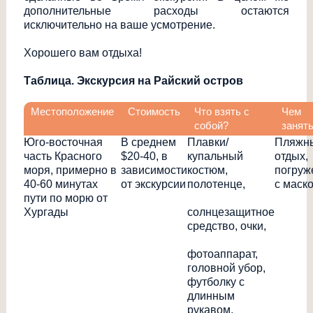
дополнительные расходы остаются
исключительно на ваше усмотрение.
Хорошего вам отдыха!
Таблица. Экскурсия на Райский остров
Местоположение
Стоимость
Что взять с
Чем
собой?
занят
Юго-восточная
В среднем
Плавки/
Пляжн
часть Красного
$20-40, в
купальный
отдых,
моря, примерно в
зависимости
костюм,
погруж
40-60 минутах
от экскурсии
полотенце,
с маск
пути по морю от
Хургады
солнцезащитное
средство, очки,
фотоаппарат,
головной убор,
футболку с
длинным
рукавом,