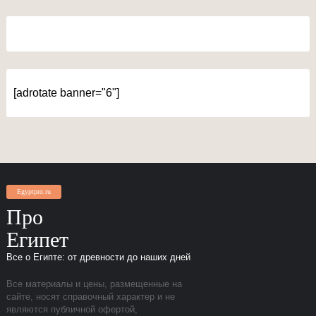
[adrotate banner="6"]
Egyptpro.ru
Про
Египет
Все о Египте: от древности до наших дней
Все материалы и цены, размещенные на
сайте, носят справочный характер и не
являются публичной офертой,