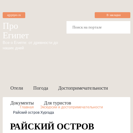
egyptpro.ru
В закладки
Про
Египет
Все о Египте: от древности до
наших дней
Отели
Погода
Достопримечательности
Документы
Для туристов
Главная
Экскурсии и достопримечательности
Райский остров Хургада
РАЙСКИЙ ОСТРОВ