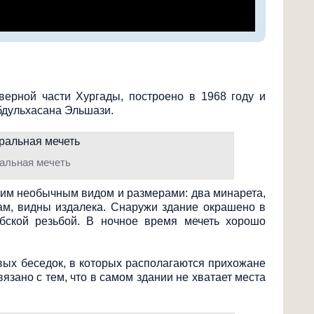
верной части Хургады, построено в 1968 году и
бдульхасана Эльшази.
альная мечеть
оим необычным видом и размерами: два минарета,
ам, видны издалека. Снаружи здание окрашено в
бской резьбой. В ночное время мечеть хорошо
ивых беседок, в которых располагаются прихожане
язано с тем, что в самом здании не хватает места