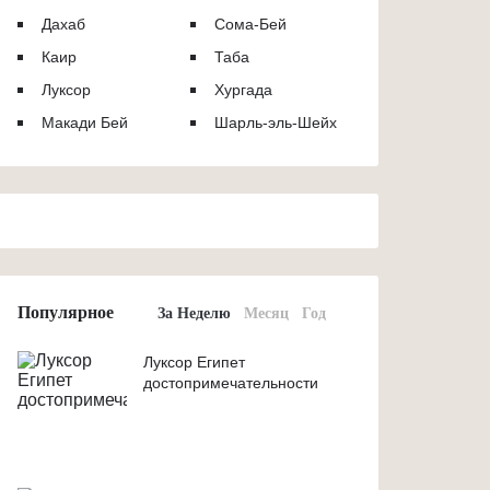
Дахаб
Сома-Бей
Каир
Таба
Луксор
Хургада
Макади Бей
Шарль-эль-Шейх
Популярное
За Неделю
Месяц
Год
Луксор Египет
достопримечательности