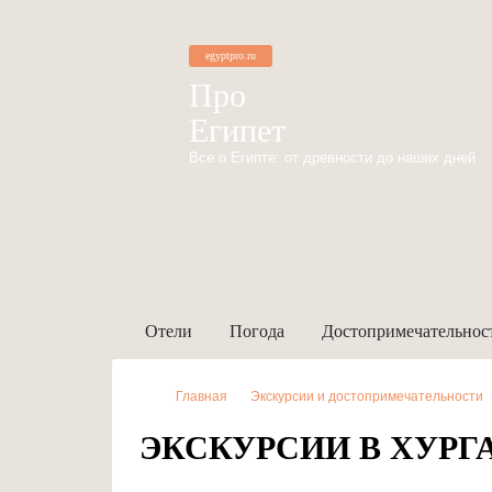
egyptpro.ru
Про
Египет
Все о Египте: от древности до наших дней
Отели
Погода
Достопримечательнос
Главная
Экскурсии и достопримечательности
ЭКСКУРСИИ В ХУРГ