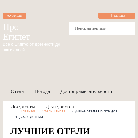
egyptpro.ru
В закладки
Про
Египет
Все о Египте: от древности до
наших дней
Отели
Погода
Достопримечательности
Документы
Для туристов
Главная
Отели Египта
Лучшие отели Египта для
отдыха с детьми
ЛУЧШИЕ ОТЕЛИ