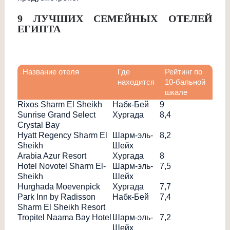
9 ЛУЧШИХ СЕМЕЙНЫХ ОТЕЛЕЙ
ЕГИПТА
Название отеля
Где
Рейтинг по
находится
10-бальной
шкале
Rixos Sharm El Sheikh
Набк-Бей
9
Sunrise Grand Select
Хургада
8,4
Crystal Bay
Hyatt Regency Sharm El
Шарм-эль-
8,2
Sheikh
Шейх
Arabia Azur Resort
Хургада
8
Hotel Novotel Sharm El-
Шарм-эль-
7,5
Sheikh
Шейх
Hurghada Moevenpick
Хургада
7,7
Park Inn by Radisson
Набк-Бей
7,4
Sharm El Sheikh Resort
Tropitel Naama Bay Hotel
Шарм-эль-
7,2
Шейх