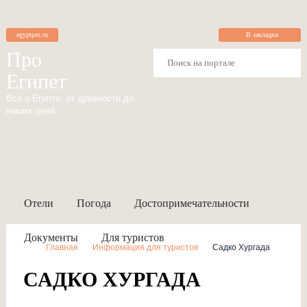
egyptpro.ru
В закладки
Про
Египет
Все о Египте: от древности до
наших дней
Отели
Погода
Достопримечательности
Документы
Для туристов
Главная
Информация для туристов
Садко Хургада
САДКО ХУРГАДА