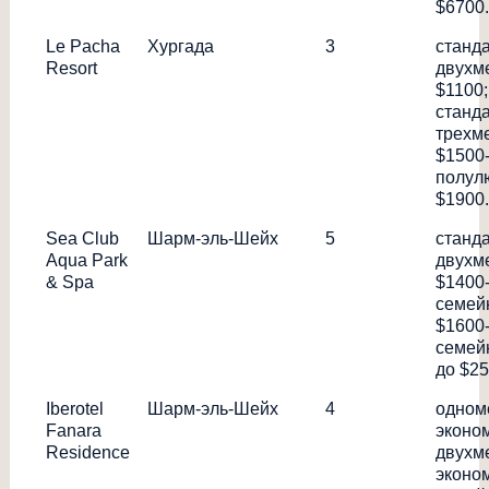
$6700.
Le Pacha
Хургада
3
станд
Resort
двухм
$1100;
станд
трехм
$1500
полулю
$1900.
Sea Club
Шарм-эль-Шейх
5
станд
Aqua Park
двухм
& Spa
$1400
семей
$1600
семей
до $25
Iberotel
Шарм-эль-Шейх
4
одном
Fanara
эконом
Residence
двухм
эконом