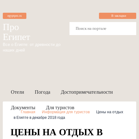
egyptpro.ru
В закладки
Про
Египет
Все о Египте: от древности до
наших дней
Отели
Погода
Достопримечательности
Документы
Для туристов
Главная
Информация для туристов
Цены на отдых
в Египте в декабре 2018 года
ЦЕНЫ НА ОТДЫХ В