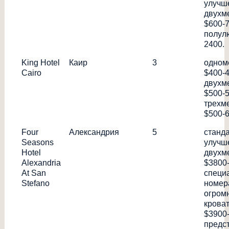
улучш
двухм
$600-7
полулю
2400.
King Hotel
Каир
3
одном
Cairo
$400-4
двухм
$500-5
трехм
$500-6
Four
Александрия
5
станд
Seasons
улучш
Hotel
двухм
Alexandria
$3800
At San
специ
Stefano
номер
огром
кроват
$3900
предс