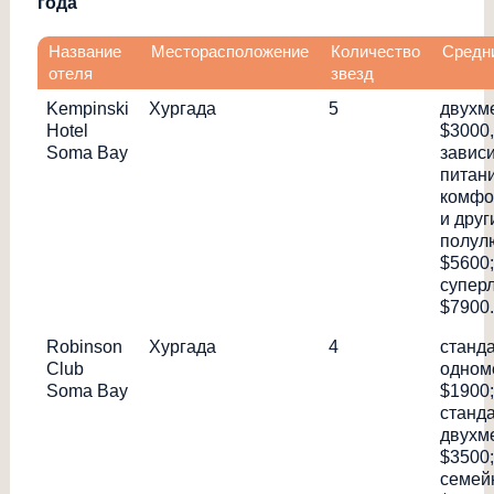
года
Название
Месторасположение
Количество
Средн
отеля
звезд
Kempinski
Хургада
5
двухм
Hotel
$3000,
Soma Bay
завис
питани
комфо
и друг
полулю
$5600;
суперл
$7900.
Robinson
Хургада
4
станд
Club
одном
Soma Bay
$1900;
станд
двухм
$3500;
семей