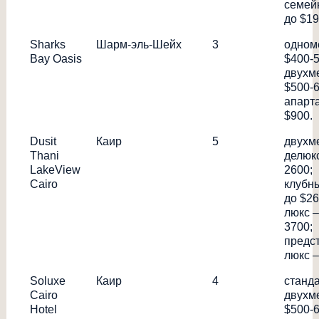
семей
до $19
Sharks
Шарм-эль-Шейх
3
одном
Bay Oasis
$400-5
двухм
$500-6
апарт
$900.
Dusit
Каир
5
двухм
Thani
делюкс
LakeView
2600;
Cairo
клубн
до $26
люкс –
3700;
предс
люкс –
Soluxe
Каир
4
станд
Cairo
двухм
Hotel
$500-6